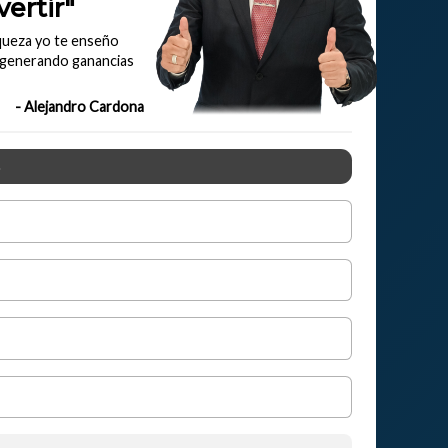
ertir"
queza yo te enseño
 generando ganancias
- Alejandro Cardona
o