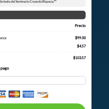
de texto del Seminario Creando Riqueza.**
Precio
ueza
$99.00
$4.57
$103.57
e pago