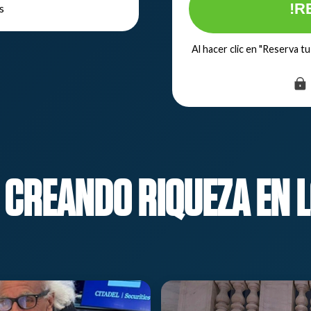
!R
s
Al hacer clic en "Reserva t
 CREANDO RIQUEZA EN L