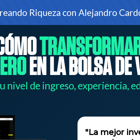
reando Riqueza con Alejandro Cardo
 CÓMO
TRANSFORMAR
IERO
EN LA BOLSA DE
u nivel de ingreso, experiencia, e
"La mejor inv