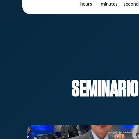
hours
minutes
second
SEMINARIO