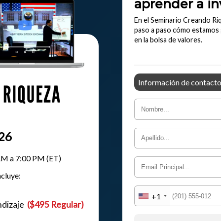
aprender a inv
En el Seminario Creando Ri
paso a paso cómo estamos
en la bolsa de valores.
Información de contact
026
M a 7:00 PM (ET)
cluye:
+1
endizaje
($495 Regular)